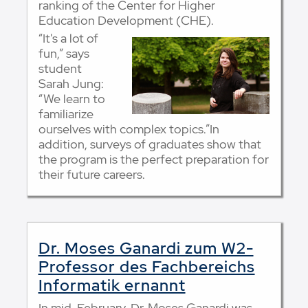
ranking of the Center for Higher
Education Development (CHE).
“It's a lot of
fun,” says
student
Sarah Jung:
“We learn to
familiarize
ourselves with complex topics.”In
addition, surveys of graduates show that
the program is the perfect preparation for
their future careers.
Dr. Moses Ganardi zum W2-
Professor des Fachbereichs
Informatik ernannt
In mid-February, Dr. Moses Ganardi was