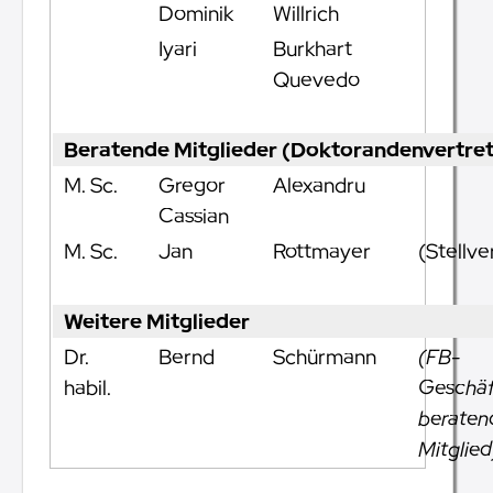
Dominik
Willrich
Iyari
Burkhart
Quevedo
Beratende Mitglieder (Doktorandenvertre
M. Sc.
Gregor
Alexandru
Cassian
M. Sc.
Jan
Rottmayer
(Stellve
Weitere Mitglieder
Dr.
Bernd
Schürmann
(FB-
habil.
Geschäf
beraten
Mitglied