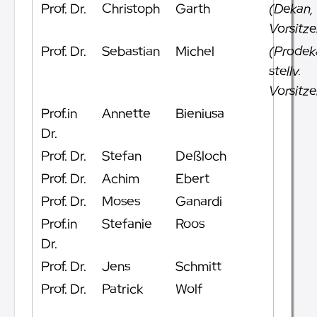
Prof. Dr.
Christoph
Garth
(Dekan,
Vorsitze
Prof. Dr.
Sebastian
Michel
(Prodek
stellv.
Vorsitze
Prof.in
Annette
Bieniusa
Dr.
Prof. Dr.
Stefan
Deßloch
Prof. Dr.
Achim
Ebert
Prof. Dr.
Moses
Ganardi
Prof.in
Stefanie
Roos
Dr.
Prof. Dr.
Jens
Schmitt
Prof. Dr.
Patrick
Wolf