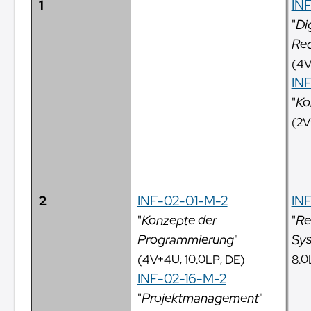
1
IN
"
Di
Rec
(4V
IN
"
Ko
(2V
2
INF-02-01-M-2
IN
"
Konzepte der
"
Re
Programmierung
"
Sy
(4V+4U; 10.0LP; DE)
8.0
INF-02-16-M-2
"
Projektmanagement
"