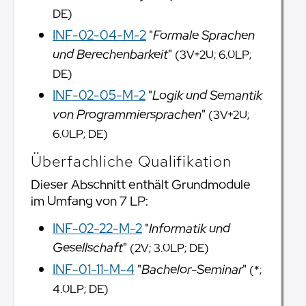
DE)
INF-02-04-M-2
"
Formale Sprachen
und Berechenbarkeit
"
(3V+2U; 6.0LP;
DE)
INF-02-05-M-2
"
Logik und Semantik
von Programmiersprachen
"
(3V+2U;
6.0LP; DE)
Überfachliche Qualifikation
Dieser Abschnitt enthält Grundmodule
im Umfang von 7 LP:
INF-02-22-M-2
"
Informatik und
Gesellschaft
"
(2V; 3.0LP; DE)
INF-01-11-M-4
"
Bachelor-Seminar
"
(*;
4.0LP; DE)