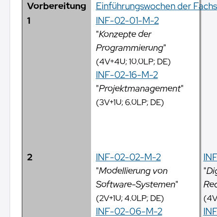
Vorbereitung
Einführungswochen der Fachs
1
INF-02-01-M-2
"
Konzepte der
Programmierung
"
(4V+4U; 10.0LP; DE)
INF-02-16-M-2
"
Projektmanagement
"
(3V+1U; 6.0LP; DE)
2
INF-02-02-M-2
IN
"
Modellierung von
"
Di
Software-Systemen
"
Rec
(2V+1U; 4.0LP; DE)
(4V
INF-02-06-M-2
IN