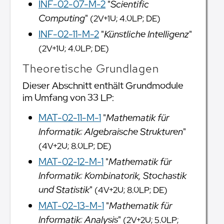
INF-02-07-M-2
"
Scientific
Computing
"
(2V+1U; 4.0LP; DE)
INF-02-11-M-2
"
Künstliche Intelligenz
"
(2V+1U; 4.0LP; DE)
Theoretische Grundlagen
Dieser Abschnitt enthält Grundmodule
im Umfang von 33 LP:
MAT-02-11-M-1
"
Mathematik für
Informatik: Algebraische Strukturen
"
(4V+2U; 8.0LP; DE)
MAT-02-12-M-1
"
Mathematik für
Informatik: Kombinatorik, Stochastik
und Statistik
"
(4V+2U; 8.0LP; DE)
MAT-02-13-M-1
"
Mathematik für
Informatik: Analysis
"
(2V+2U; 5.0LP;