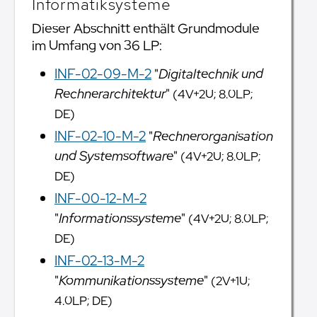
Informatiksysteme
Dieser Abschnitt enthält Grundmodule
im Umfang von 36 LP:
INF-02-09-M-2
"
Digitaltechnik und
Rechnerarchitektur
"
(4V+2U; 8.0LP;
DE)
INF-02-10-M-2
"
Rechnerorganisation
und Systemsoftware
"
(4V+2U; 8.0LP;
DE)
INF-00-12-M-2
"
Informationssysteme
"
(4V+2U; 8.0LP;
DE)
INF-02-13-M-2
"
Kommunikationssysteme
"
(2V+1U;
4.0LP; DE)