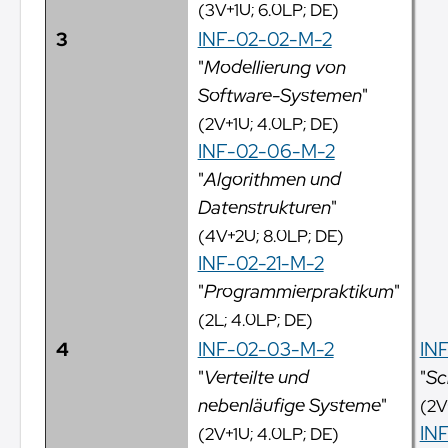
(3V+1U; 6.0LP; DE)
3
INF-02-02-M-2
"
Modellierung von
Software-Systemen
"
(2V+1U; 4.0LP; DE)
INF-02-06-M-2
"
Algorithmen und
Datenstrukturen
"
(4V+2U; 8.0LP; DE)
INF-02-21-M-2
"
Programmierpraktikum
"
(2L; 4.0LP; DE)
4
INF-02-03-M-2
IN
"
Verteilte und
"
Sc
nebenläufige Systeme
"
(2V
INF
(2V+1U; 4.0LP; DE)