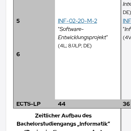
Int
DE
5
INF-02-20-M-2
IN
"
Software-
"
In
Entwicklungsprojekt
"
(4V
(4L; 8.0LP; DE)
6
ECTS-LP
44
36
Zeitlicher Aufbau des
Bachelorstudiengangs „Informatik“