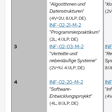
"
Algorithmen und
"
Ko
Datenstrukturen
"
(2V
(4V+2U; 8.0LP; DE)
INF-02-21-M-2
"
Programmierpraktikum
"
(2L; 4.0LP; DE)
3
INF-02-03-M-2
IN
"
Verteilte und
"
Re
nebenläufige Systeme
"
Sy
(2V+1U; 4.0LP; DE)
8.0
4
INF-02-20-M-2
IN
"
Software-
"
In
Entwicklungsprojekt
"
(4V
(4L; 8.0LP; DE)